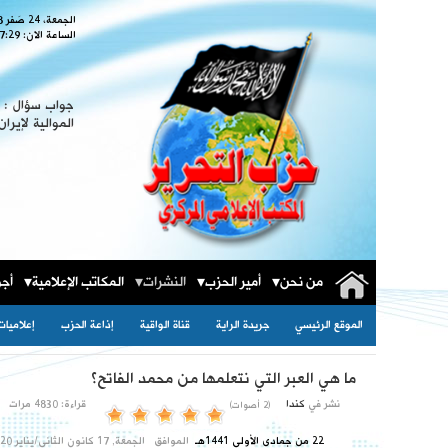
الجمعة، 24 صَفر 1448
الساعة الان:
7:30
جواب سؤال : ا
الموالية لإيران
من نحن
أمير الحزب
النشرات
المكاتب الإعلامية
أجو
الموقع الرئيسي
جريدة الراية
قناة الواقية
إذاعة الحزب
إعلاميات
ما هي العبر التي نتعلمها من محمد الفاتح؟
نشر في
كندا
قراءة: 4830 مرات
(2 أصوات)
22 من جمادى الأولى 1441هـ
الموافق
الجمعة, 17 كانون الثاني/يناير 2020م