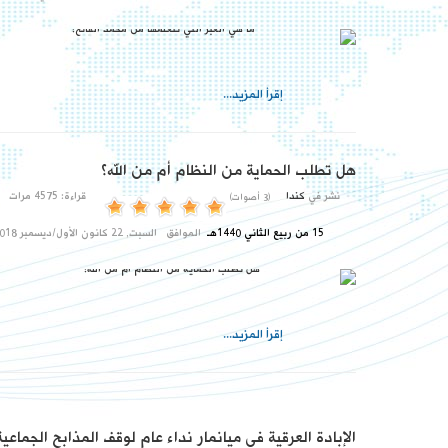
إقرأ المزيد...
هل تطلب الحماية من النظام أم من الله؟
نشر في
كندا
قراءة: 4575 مرات
(3 أصوات)
15 من ربيع الثاني 1440هـ
الموافق
السبت, 22 كانون الأول/ديسمبر 2018م
إقرأ المزيد...
الإبادة العرقية في ميانمار نداء عام لوقف المذابح الجماعي