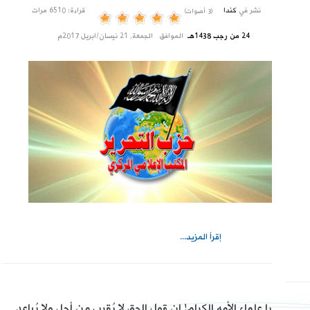
نشر في
كندا
قراءة: 6510 مرات
(3 أصوات)
24 من رجب 1438هـ
الموافق
الجمعة, 21 نيسان/ابريل 2017م
إقرأ المزيد...
يا علماء الأمه الكرام! إن قول الحق لا يُقرب من أجل ولا يُباعد