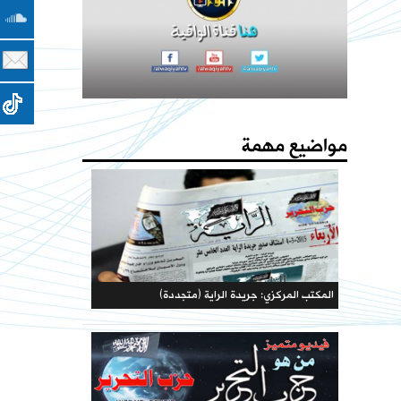
المكتبة الحزبية
يا جيوش المسلمين المسجد الأقصى والأرض المباركة
يستصرخونكم
مواضيع مهمة
المكتب المركزي: جريدة الراية (متجددة)