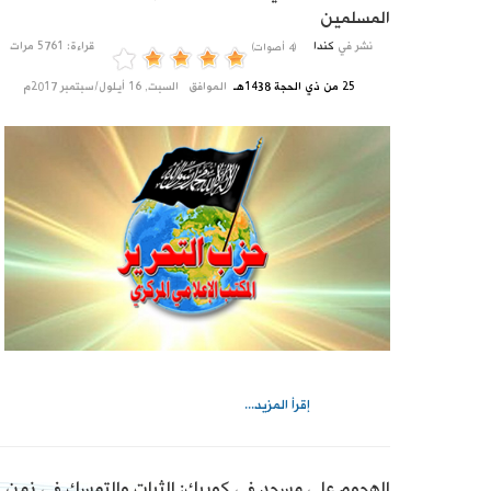
المسلمين
نشر في
كندا
قراءة: 5761 مرات
(4 أصوات)
25 من ذي الحجة 1438هـ
الموافق
السبت, 16 أيلول/سبتمبر 2017م
إقرأ المزيد...
الهجوم على مسجد في كويبك: الثبات والتمسك في زمن