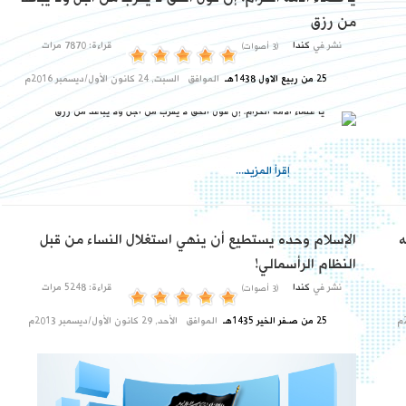
من رزق
نشر في
كندا
قراءة: 7870 مرات
(3 أصوات)
25 من ربيع الاول 1438هـ
الموافق
السبت, 24 كانون الأول/ديسمبر 2016م
إقرأ المزيد...
ه
الإسلام وحده يستطيع أن ينهي استغلال النساء من قبل
النظام الرأسمالي!
نشر في
كندا
قراءة: 5248 مرات
(3 أصوات)
25 من صـفر الخير 1435هـ
الموافق
الأحد, 29 كانون الأول/ديسمبر 2013م