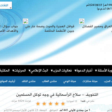
اللغات
هـ
|
2026/08/07
م
06:1
(ت.م.م)
لعراق ومصير الفصائل
قوافل الهجرة والموت وصمة عار على
جواب سؤال: ا
جبين الأنظمة الحاكمة
والأهداف الأم
بة الأسئلة
أخبار الدعوة
فعاليات الحزب
البث الإعلامي
المرئيات
المكتبة
 الحزب
مجلة مختارات
مجلة الوعي
منتدى العقاب
منتدى الناقد
أرشيف الموقع
التخويف – سلاح الرأسمالية في وجه توكل المسلمين
نشر في
كندا
قراءة: 4429 مرات
(2 أصوات)
1 من جمادى الأولى 1441هـ
الموافق
الجمعة, 27 كانون الأول/ديسمبر 2019م