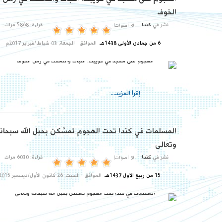
الخوف
نشر في
كندا
قراءة: 5868 مرات
(3 أصوات)
6 من جمادى الأولى 1438هـ
الموافق
الجمعة, 03 شباط/فبراير 2017م
إقرأ المزيد...
المسلمات في كندا تحت الهجوم تمسَّكن بحبل الله سبحان
وتعالى
نشر في
كندا
قراءة: 6030 مرات
(3 أصوات)
15 من ربيع الاول 1437هـ
الموافق
السبت, 26 كانون الأول/ديسمبر 2015م