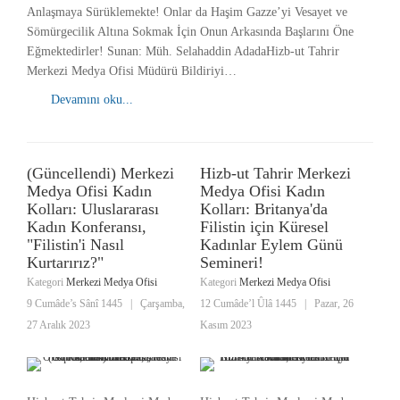
Anlaşmaya Sürüklemekte! Onlar da Haşim Gazze’yi Vesayet ve
Sömürgecilik Altına Sokmak İçin Onun Arkasında Başlarını Öne
Eğmektedirler! Sunan: Müh. Selahaddin AdadaHizb-ut Tahrir
Merkezi Medya Ofisi Müdürü Bildiriyi…
Devamını oku...
(Güncellendi) Merkezi
Hizb-ut Tahrir Merkezi
Medya Ofisi Kadın
Medya Ofisi Kadın
Kolları: Uluslararası
Kolları: Britanya'da
Kadın Konferansı,
Filistin için Küresel
"Filistin'i Nasıl
Kadınlar Eylem Günü
Kurtarırız?"
Semineri!
Kategori
Merkezi Medya Ofisi
Kategori
Merkezi Medya Ofisi
9 Cumâde’s Sânî 1445
|
Çarşamba,
12 Cumâde’l Ûlâ 1445
|
Pazar, 26
27 Aralık 2023
Kasım 2023