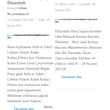
Düzenledi
10 Zilhicce 1444
|
Çarşamba, 28
Kategori
Lübnan
Haziran 2023
İlk yorumlayan ol!
12 Cumâde’l Ûlâ 1445
|
Pazar, 26
Kasım 2023
Dünyadaki Dava Taşıyıcılarından
1444 Mübarek Kurban Bayramı
Tebrikleri Hicri 1444 Kurban
Basın Açıklaması Hizb-ut Tahrir /
Bayramı Münasebetiyle Dünyanın
Lübnan Vilayeti Kadın
Dört Bir Yanındaki Davet
Kolları,Filistin İçin Uluslararası
Taşıyıcılarından Tebrikler 10
Kadın Eylem Günü Çerçevesinde
Zilhicce 1444 H. - 28 Haziran
Sempozyum Düzenledi Bugün
2023 M.
Pazar günü Hizb-ut Tahrir /
Devamını oku...
Lübnan Vilayeti Kadın Kolları,
Filistin için uluslararası kadın
eylem günü kapsamında
Müslüman ordularına çağrıda
bulunmak üzere başkent…
duyuru,
Devamını oku...