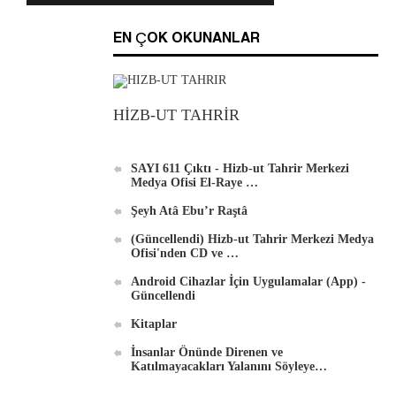
EN ÇOK OKUNANLAR
HİZB-UT TAHRİR
Hizb-ut Tahrir Merkezi Medya Ofisi'nden
DVD'ler
SAYI 611 Çıktı - Hizb-ut Tahrir Merkezi
Medya Ofisi El-Raye …
Şeyh Atâ Ebu’r Raştâ
(Güncellendi) Hizb-ut Tahrir Merkezi Medya
Ofisi'nden CD ve …
Android İçin Yeni El-Waie Dergisi Uygulaması
Android Cihazlar İçin Uygulamalar (App) -
Güncellendi
Kitaplar
İnsanlar Önünde Direnen ve
Katılmayacakları Yalanını Söyleye…