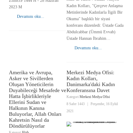
Zilhicce 1444 H - 28 Haziran
Kadın Kolları, "Çerçeve Anlaşma
2023 M
Metinlerinde Kadınlarla İlgili Bir
Devamını oku...
Okuma" başlıklı bir siyasi
konferans düzenledi: Üstade Gada
Abdulcabbar (Ümmü Evvab)
Üstade Hannan İbrahim…
Devamını oku...
Amerika ve Avrupa,
Merkezi Medya Ofisi:
Asker ve Sivillerden
Kadın Kolları,
Oluşan Yöneticilerin
Danimarka'daki Kadın
Duyabileceği Mesafede ve
Konferansına Davet
Hatta İşbirlikleriyle
Kategori
Merkezi Medya Ofisi
Ellerini Sudan ve
8 Safer 1443
|
Perşembe, 16 Eylül
Halkının Kanına
2021
Buluyorlar, Allah Onları
Kahretsin Nasıl da
Döndürülüyorlar
Kategori
Hizb