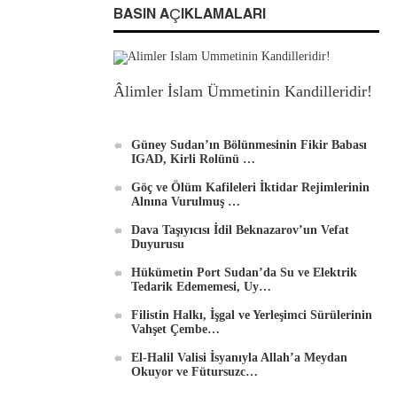
BASIN AÇIKLAMALARI
Âlimler İslam Ümmetinin Kandilleridir!
Güney Sudan’ın Bölünmesinin Fikir Babası
IGAD, Kirli Rolünü …
Göç ve Ölüm Kafileleri İktidar Rejimlerinin
Alnına Vurulmuş …
Dava Taşıyıcısı İdil Beknazarov’un Vefat
Duyurusu
Hükümetin Port Sudan’da Su ve Elektrik
Tedarik Edememesi, Uy…
Filistin Halkı, İşgal ve Yerleşimci Sürülerinin
Vahşet Çembe…
El-Halil Valisi İsyanıyla Allah’a Meydan
Okuyor ve Fütursuzc…