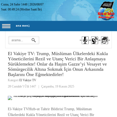
Cuma, 24 Safer 1448
|
2026/08/07
Saat:
00:49:25
(Medine Saati İle)
ana menü
El Vakiye TV: Trump, Müslüman Ülkelerdeki Kukla
Yöneticilerini Rezil ve Utanç Verici Bir Anlaşmaya
Sürüklemekte! Onlar da Haşim Gazze’yi Vesayet ve
Sömürgecilik Altına Sokmak İçin Onun Arkasında
Başlarını Öne Eğmektedirler!
Kategori
El Vakiye TV
28 Cumâde’l Ûlâ 1447
|
Çarşamba, 19 Kasım 2025
El-Vakiye TVHizb-ut Tahrir Bildirisi:Trump, Müslüman
Ülkelerdeki Kukla Yöneticilerini Rezil ve Utanç Verici Bir