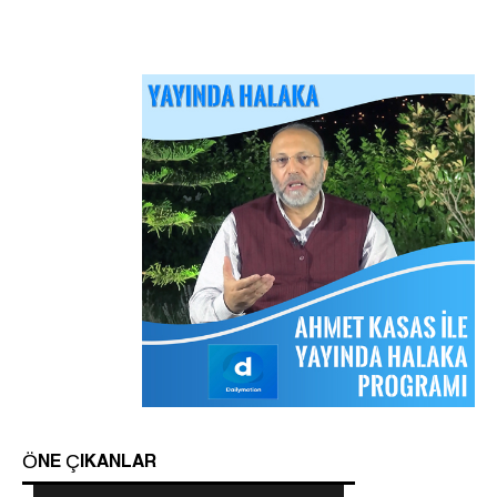
Arakan Müslümanları İslam Ümmetinden ve
Ordularından Destek İstiyor
Kitaplar
Sorular ve Cevaplar
Hizb-ut Tahrir Emirine Sorulanlar
Android Cihazlar İçin Anayasa Tasarısı
ÖNE ÇIKANLAR
Mescidi Aksa İslam Ümmetine ve Ordulara
Uygulaması