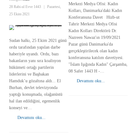
Merkezi Medya Ofisi: Kadın
28 Rabi-ul Evve 1443
|
Pazartesi,
Kolları, Danimarka'daki Kadın
25 Ekim 2021
Konferansına Davet Hizb-ut
Tahrir Merkezi Medya Ofisi
Kadın Kolları Direktörü Dr.
Nazreen Nawaz'ın 19/09/2021
Sudan halkı, 25 Ekim 2021 günü
Pazar günü Danimarka'da
ordu tarafından yapılan darbe
gerçekleştirilecek olan kadın
haberiyle uyandı. Ordu, bazı
konferansına katılım davetiyesi.
bakanların yanı sıra koalisyon
"İslam Işığında Kadın" Çarşamba,
hükümeti ortağı partilerin
08 Safer 1443 H -…
liderlerini ve Başbakan
Hamduk’u gözaltına aldı... El
Devamını oku...
Burhan, devlet televizyonda
yaptığı konuşmada, olağanüstü
hal ilan edildiğini, egemenlik
konseyi ve…
Devamını oku...