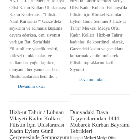
Hizb-ut Tahrir Merkezi Medya
Hizb-ut Tahrir Merkezi Medya
Ofisi Kadın Kolları Uluslararası
Ofisi Kadın Kolları: Britanya'da
Kadın Konferansı, "Filistin'i
Filistin için Küresel Kadınlar
Nasıl Kurtarırız?" Gazze'deki
Eylem Günü Semineri! Hizb-ut
soykırım ve acımasız kuşatma
Tahrir Merkezi Medya Ofisi
devam ederken, cani siyonist
Kadın Kolları, Hizb-ut Tahrir
varlığın Batı Şeria'daki
kadınları ile koordineli olarak,
Filistinlilere yönelik terörü,
Gazze'deki kadın ve çocukları
kitlesel tutuklamaları ve
kurtarmak ve tüm mübarek
katliamları yoğunlaşırken,
Filistin topraklarını katil
dünyanın her yanından, hem
Siyonist…
Müslümanlardan hem de…
Devamını oku...
Devamını oku...
Hizb-ut Tahrir / Lübnan
Dünyadaki Dava
Vilayeti Kadın Kolları,
Taşıyıcılarından 1444
Filistin İçin Uluslararası
Mübarek Kurban Bayramı
Kadın Eylem Günü
Tebrikleri
Çerçevesinde Sempozyum
Kategori
Merkezi Medya Ofisi