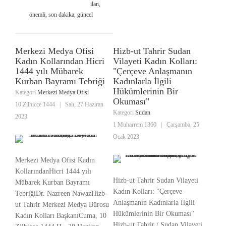
ilan,
önemli, son dakika, güncel
Merkezi Medya Ofisi
Hizb-ut Tahrir Sudan
Kadın Kollarından Hicri
Vilayeti Kadın Kolları:
1444 yılı Mübarek
"Çerçeve Anlaşmanın
Kurban Bayramı Tebriği
Kadınlarla İlgili
Hükümlerinin Bir
Kategori
Merkezi Medya Ofisi
Okuması"
10 Zilhicce 1444
|
Salı, 27 Haziran
Kategori
Sudan
2023
1 Muharrem 1360
|
Çarşamba, 25
Ocak 2023
Merkezi Medya Ofisi Kadın
KollarındanHicri 1444 yılı
Hizb-ut Tahrir Sudan Vilayeti
Mübarek Kurban Bayramı
Kadın Kolları: "Çerçeve
TebriğiDr. Nazreen NawazHizb-
Anlaşmanın Kadınlarla İlgili
ut Tahrir Merkezi Medya Bürosu
Hükümlerinin Bir Okuması"
Kadın Kolları BaşkanıCuma, 10
Hizb-ut Tahrir / Sudan Vilayeti