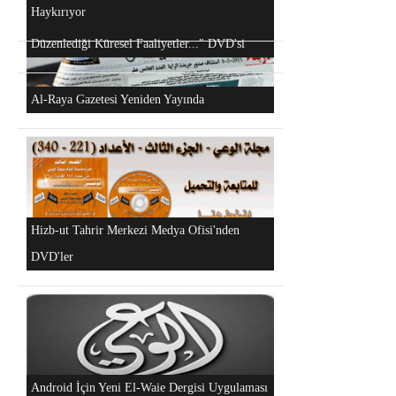
Haykırıyor
Hizb-ut Tahrir Kimdir?
"Hizb-ut Tahrir'in Gazze'yi Desteklemek İçin
Düzenlediği Küresel Faaliyetler..." DVD'si
Al-Raya Gazetesi Yeniden Yayında