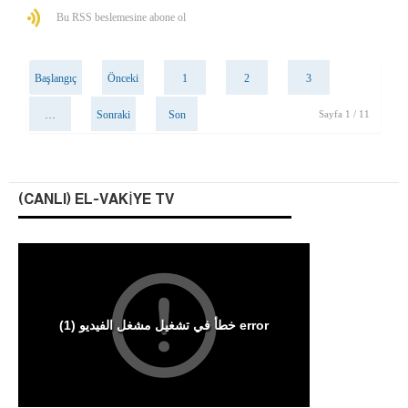
Bu RSS beslemesine abone ol
Başlangıç
Önceki
1
2
3
…
Sonraki
Son
Sayfa 1 / 11
(CANLI) EL-VAKIYE TV