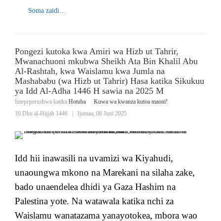
Soma zaidi...
Pongezi kutoka kwa Amiri wa Hizb ut Tahrir,
Mwanachuoni mkubwa Sheikh Ata Bin Khalil Abu
Al-Rashtah, kwa Waislamu kwa Jumla na
Mashababu (wa Hizb ut Tahrir) Hasa katika Sikukuu
ya Idd Al-Adha 1446 H sawia na 2025 M
Imepeperushwa katika
Hotuba
Kuwa wa kwanza kutoa maoni!
10 Dhu al-Hijjah 1446
|
Ijumaa, 06 Juni 2025
Idd hii inawasili na uvamizi wa Kiyahudi,
unaoungwa mkono na Marekani na silaha zake,
bado unaendelea dhidi ya Gaza Hashim na
Palestina yote. Na watawala katika nchi za
Waislamu wanatazama yanayotokea, mbora wao