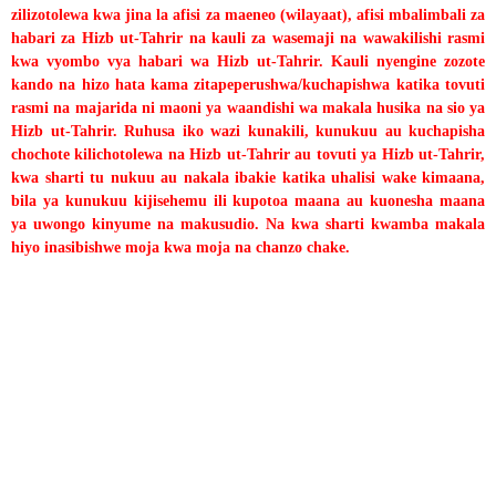
zilizotolewa kwa jina la afisi za maeneo (wilayaat), afisi mbalimbali za
habari za Hizb ut-Tahrir na kauli za wasemaji na wawakilishi rasmi
kwa vyombo vya habari wa Hizb ut-Tahrir. Kauli nyengine zozote
kando na hizo hata kama zitapeperushwa/kuchapishwa katika tovuti
rasmi na majarida ni maoni ya waandishi wa makala husika na sio ya
Hizb ut-Tahrir. Ruhusa iko wazi kunakili, kunukuu au kuchapisha
chochote kilichotolewa na Hizb ut-Tahrir au tovuti ya Hizb ut-Tahrir,
kwa sharti tu nukuu au nakala ibakie katika uhalisi wake kimaana,
bila ya kunukuu kijisehemu ili kupotoa maana au kuonesha maana
ya uwongo kinyume na makusudio. Na kwa sharti kwamba makala
hiyo inasibishwe moja kwa moja na chanzo chake.