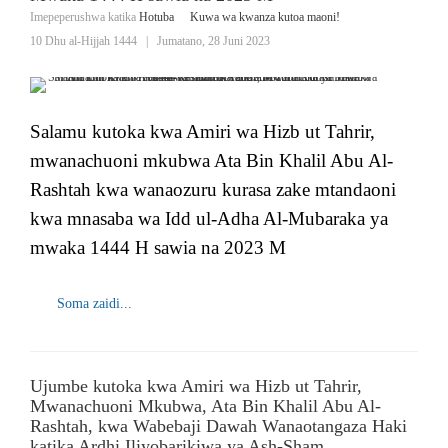
Imepeperushwa katika
Hotuba
Kuwa wa kwanza kutoa maoni!
10 Dhu al-Hijjah 1444
|
Jumatano, 28 Juni 2023
Salamu kutoka kwa Amiri wa Hizb ut Tahrir,
mwanachuoni mkubwa Ata Bin Khalil Abu Al-
Rashtah kwa wanaozuru kurasa zake mtandaoni
kwa mnasaba wa Idd ul-Adha Al-Mubaraka ya
mwaka 1444 H sawia na 2023 M
Soma zaidi...
Ujumbe kutoka kwa Amiri wa Hizb ut Tahrir,
Mwanachuoni Mkubwa, Ata Bin Khalil Abu Al-
Rashtah, kwa Wabebaji Dawah Wanaotangaza Haki
katika Ardhi Iliyobarikiwa ya Ash-Sham