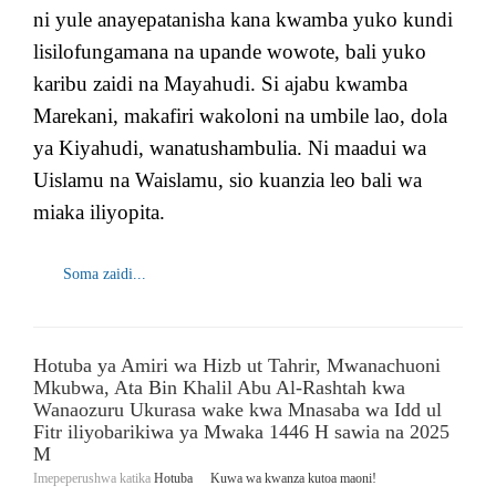
ni yule anayepatanisha kana kwamba yuko kundi
lisilofungamana na upande wowote, bali yuko
karibu zaidi na Mayahudi. Si ajabu kwamba
Marekani, makafiri wakoloni na umbile lao, dola
ya Kiyahudi, wanatushambulia. Ni maadui wa
Uislamu na Waislamu, sio kuanzia leo bali wa
miaka iliyopita.
Soma zaidi...
Hotuba ya Amiri wa Hizb ut Tahrir, Mwanachuoni
Mkubwa, Ata Bin Khalil Abu Al-Rashtah kwa
Wanaozuru Ukurasa wake kwa Mnasaba wa Idd ul
Fitr iliyobarikiwa ya Mwaka 1446 H sawia na 2025
M
Imepeperushwa katika
Hotuba
Kuwa wa kwanza kutoa maoni!