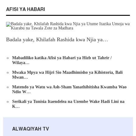
AFISI YA HABARI
Badala yake, Khilafah Rashida kwa Njia ya…
Mabadiliko katika Afisi ya Habari ya Hizb ut Tahrir /
Wilaya…
Mwaka Mpya wa Hijri Sio Maadhimisho ya Kihistoria, Bali
Mwan…
Matendo ya Watu wa Ash-Sham Yanathibitisha Kwamba Wao
Ndio W…
Serikali ya Tunisia Itaendelea na Uzembe Wake Hadi Lini na
K…
ALWAQIYAH TV