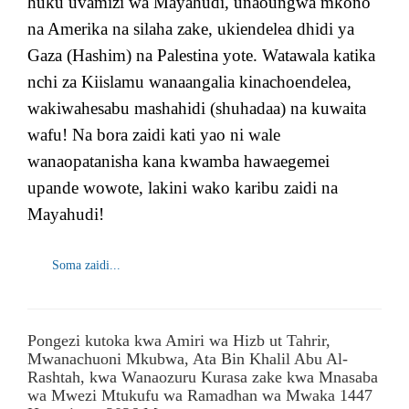
huku uvamizi wa Mayahudi, unaoungwa mkono
na Amerika na silaha zake, ukiendelea dhidi ya
Gaza (Hashim) na Palestina yote. Watawala katika
nchi za Kiislamu wanaangalia kinachoendelea,
wakiwahesabu mashahidi (shuhadaa) na kuwaita
wafu! Na bora zaidi kati yao ni wale
wanaopatanisha kana kwamba hawaegemei
upande wowote, lakini wako karibu zaidi na
Mayahudi!
Soma zaidi...
Pongezi kutoka kwa Amiri wa Hizb ut Tahrir,
Mwanachuoni Mkubwa, Ata Bin Khalil Abu Al-
Rashtah, kwa Wanaozuru Kurasa zake kwa Mnasaba
wa Mwezi Mtukufu wa Ramadhan wa Mwaka 1447