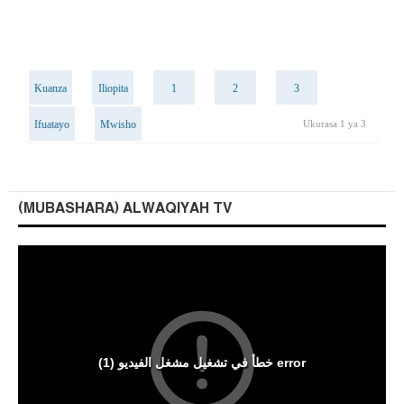
Kuanza
Iliopita
1
2
3
Ifuatayo
Mwisho
Ukurasa 1 ya 3
(MUBASHARA) ALWAQIYAH TV