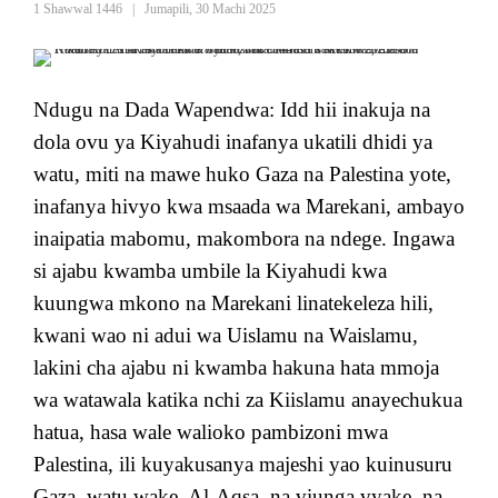
1 Shawwal 1446
|
Jumapili, 30 Machi 2025
Ndugu na Dada Wapendwa: Idd hii inakuja na
dola ovu ya Kiyahudi inafanya ukatili dhidi ya
watu, miti na mawe huko Gaza na Palestina yote,
inafanya hivyo kwa msaada wa Marekani, ambayo
inaipatia mabomu, makombora na ndege. Ingawa
si ajabu kwamba umbile la Kiyahudi kwa
kuungwa mkono na Marekani linatekeleza hili,
kwani wao ni adui wa Uislamu na Waislamu,
lakini cha ajabu ni kwamba hakuna hata mmoja
wa watawala katika nchi za Kiislamu anayechukua
hatua, hasa wale walioko pambizoni mwa
Palestina, ili kuyakusanya majeshi yao kuinusuru
Gaza, watu wake, Al-Aqsa, na viunga vyake, na