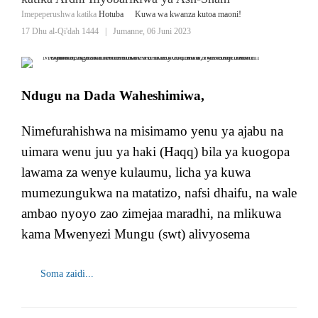
Imepeperushwa katika
Hotuba
Kuwa wa kwanza kutoa maoni!
17 Dhu al-Qi'dah 1444
|
Jumanne, 06 Juni 2023
Ndugu na Dada Waheshimiwa,
Nimefurahishwa na misimamo yenu ya ajabu na
uimara wenu juu ya haki (Haqq) bila ya kuogopa
lawama za wenye kulaumu, licha ya kuwa
mumezungukwa na matatizo, nafsi dhaifu, na wale
ambao nyoyo zao zimejaa maradhi, na mlikuwa
kama Mwenyezi Mungu (swt) alivyosema
Soma zaidi...