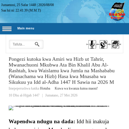
Jumamosi, 25 Safar 1448
|
2026/08/08
Saa hii ni:
22:41:40
(M.M.T)
Main menu
Pongezi kutoka kwa Amiri wa Hizb ut Tahrir,
Mwanachuoni Mkubwa Ata Bin Khalil Abu Al-
Rashtah, kwa Waislamu kwa Jumla na Mashababu
(Wanachama wa Hizb) Hasa kwa Mnasaba wa
Sikukuu ya Idd al-Adha 1447 H Sawia na 2026 M
Imepeperushwa katika
Hotuba
Kuwa wa kwanza kutoa maoni!
10 Dhu al-Hijjah 1447
|
Jumatano, 27 Mei 2026
Wapendwa ndugu na dada:
Idd hii inakuja