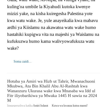
kuling'oa umbile la Kiyahudi kutoka kwenye
mizizi yake, na kisha kuiregesha Palestina yote
kwa watu wake. Je, yule anayeikalia kwa mabavu
ardhi ya Kiislamu na akawatoa watu wake humo
hastahiki kupigwa vita na majeshi ya Waislamu na
kufukuzwa humo kama walivyowafukuza watu
wake?
Soma zaidi...
Hotuba ya Amiri wa Hizb ut Tahrir, Mwanachuoni
Mkubwa, Ata Bin Khalil Abu Al-Rashtah kwa
Wanaozuru Ukurasa wake kwa Mnasaba wa Idd ul
Fitr iliyobarikiwa ya Mwaka 1445 H sawia na 2024
M
Imepeperushwa katika
Amiri Isdarat
Kuwa wa kwanza kutoa maoni!