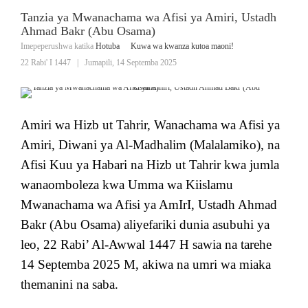
Tanzia ya Mwanachama wa Afisi ya Amiri, Ustadh
Ahmad Bakr (Abu Osama)
Imepeperushwa katika
Hotuba
Kuwa wa kwanza kutoa maoni!
22 Rabi' I 1447
|
Jumapili, 14 Septemba 2025
Amiri wa Hizb ut Tahrir, Wanachama wa Afisi ya
Amiri, Diwani ya Al-Madhalim (Malalamiko), na
Afisi Kuu ya Habari na Hizb ut Tahrir kwa jumla
wanaomboleza kwa Umma wa Kiislamu
Mwanachama wa Afisi ya AmIrI, Ustadh Ahmad
Bakr (Abu Osama) aliyefariki dunia asubuhi ya
leo, 22 Rabi’ Al-Awwal 1447 H sawia na tarehe
14 Septemba 2025 M, akiwa na umri wa miaka
themanini na saba.