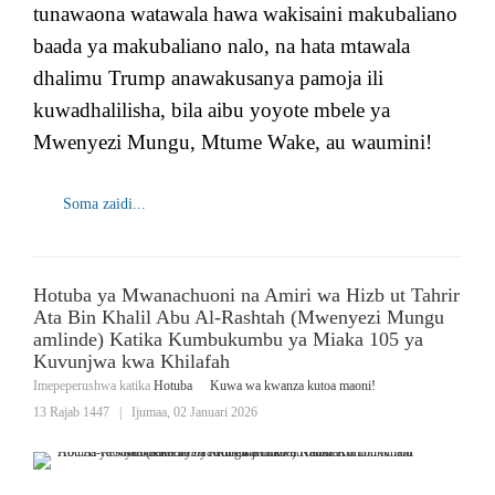
tunawaona watawala hawa wakisaini makubaliano
baada ya makubaliano nalo, na hata mtawala
dhalimu Trump anawakusanya pamoja ili
kuwadhalilisha, bila aibu yoyote mbele ya
Mwenyezi Mungu, Mtume Wake, au waumini!
Soma zaidi...
Hotuba ya Mwanachuoni na Amiri wa Hizb ut Tahrir
Ata Bin Khalil Abu Al-Rashtah (Mwenyezi Mungu
amlinde) Katika Kumbukumbu ya Miaka 105 ya
Kuvunjwa kwa Khilafah
Imepeperushwa katika
Hotuba
Kuwa wa kwanza kutoa maoni!
13 Rajab 1447
|
Ijumaa, 02 Januari 2026