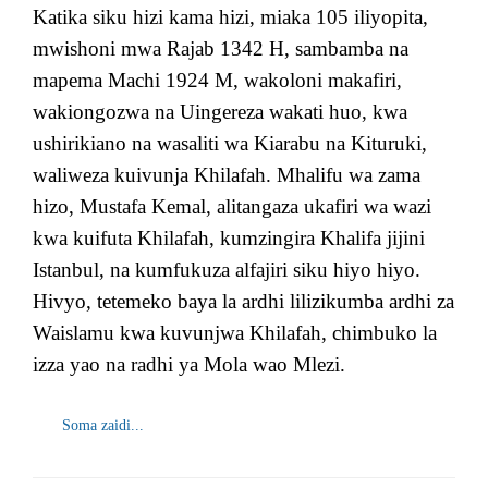
Katika siku hizi kama hizi, miaka 105 iliyopita,
mwishoni mwa Rajab 1342 H, sambamba na
mapema Machi 1924 M, wakoloni makafiri,
wakiongozwa na Uingereza wakati huo, kwa
ushirikiano na wasaliti wa Kiarabu na Kituruki,
waliweza kuivunja Khilafah. Mhalifu wa zama
hizo, Mustafa Kemal, alitangaza ukafiri wa wazi
kwa kuifuta Khilafah, kumzingira Khalifa jijini
Istanbul, na kumfukuza alfajiri siku hiyo hiyo.
Hivyo, tetemeko baya la ardhi lilizikumba ardhi za
Waislamu kwa kuvunjwa Khilafah, chimbuko la
izza yao na radhi ya Mola wao Mlezi.
Soma zaidi...